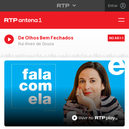
Entrar
De Olhos Bem Fechados
NO AR
Rui Alves de Sousa
ouvir no