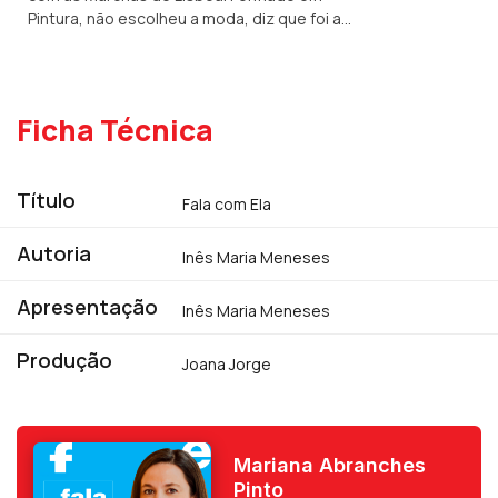
Pintura, não escolheu a moda, diz que foi a
moda que o escolheu a ele. Uma
inevitabilidade quando, aos 7 anos, já
resgatava roupa em casa.
Ficha Técnica
Título
Fala com Ela
Autoria
Inês Maria Meneses
Apresentação
Inês Maria Meneses
Produção
Joana Jorge
Mariana Abranches
Pinto