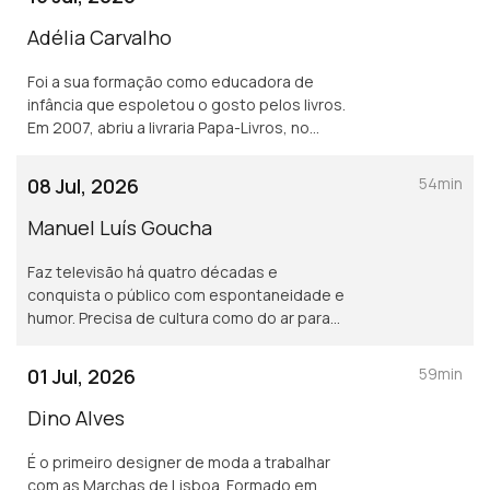
Adélia Carvalho
Foi a sua formação como educadora de
infância que espoletou o gosto pelos livros.
Em 2007, abriu a livraria Papa-Livros, no
Porto. Também autora, é comissária do
festival Escritaria, em Penafiel.
08 Jul, 2026
54min
Manuel Luís Goucha
Faz televisão há quatro décadas e
conquista o público com espontaneidade e
humor. Precisa de cultura como do ar para
respirar. Tem uma mão para o doce. É no
Alentejo, longe da adrenalina do trabalho,
01 Jul, 2026
59min
que encontra paz.
Dino Alves
É o primeiro designer de moda a trabalhar
com as Marchas de Lisboa. Formado em