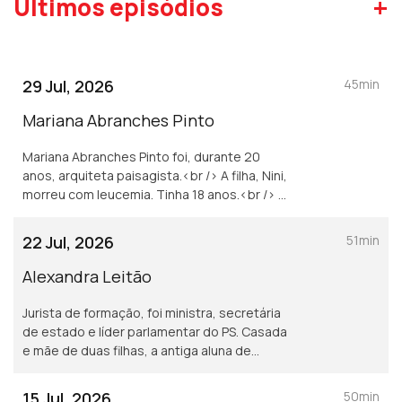
+
Últimos episódios
29 Jul, 2026
45min
Mariana Abranches Pinto
Mariana Abranches Pinto foi, durante 20
anos, arquiteta paisagista.<br /> A filha, Nini,
morreu com leucemia. Tinha 18 anos.<br /> É
presidente da Compassio, associação que
sonha a sociedade mais compassiva, com
22 Jul, 2026
51min
foco no fim de vida.
Alexandra Leitão
Jurista de formação, foi ministra, secretária
de estado e líder parlamentar do PS. Casada
e mãe de duas filhas, a antiga aluna de
Marcelo Rebelo de Sousa fala sobre os
desafios de ser mulher na vida política.
15 Jul, 2026
50min