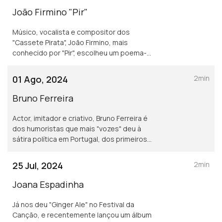
João Firmino "Pir"
Músico, vocalista e compositor dos
"Cassete Pirata", João Firmino, mais
conhecido por "Pir", escolheu um poema-
canção que para ele simboliza a Liberdade
de todos os povos: o "Canto dos torna-
01 Ago, 2024
2min
viagem" de José Mário Branco.
Bruno Ferreira
Actor, imitador e criativo, Bruno Ferreira é
dos humoristas que mais "vozes" deu à
sátira política em Portugal, dos primeiros
"Contra-Informação" até hoje. Escolheu o
"Coro das mulheres humilhadas" de Martinho
25 Jul, 2024
2min
Marques.
Joana Espadinha
Já nos deu "Ginger Ale" no Festival da
Canção, e recentemente lançou um álbum