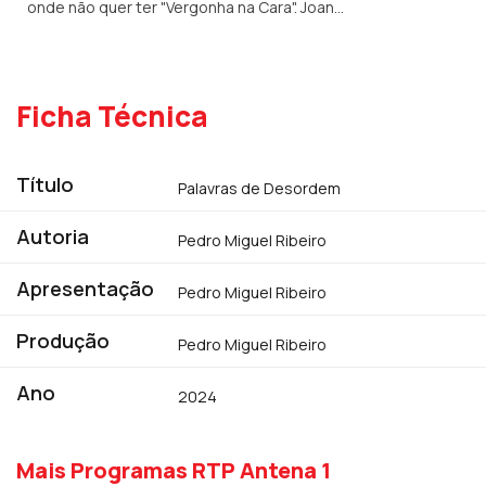
onde não quer ter "Vergonha na Cara". Joana
Espadinha é uma mulher de arte e liberdade.
Assim escolheu "Versos de Orgulho" de
Florbela Espanca
Ficha Técnica
Título
Palavras de Desordem
Autoria
Pedro Miguel Ribeiro
Apresentação
Pedro Miguel Ribeiro
Produção
Pedro Miguel Ribeiro
Ano
2024
Mais Programas RTP Antena 1