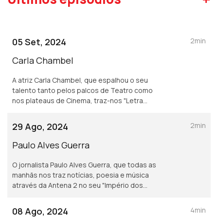
05 Set, 2024
2min
Carla Chambel
A atriz Carla Chambel, que espalhou o seu
talento tanto pelos palcos de Teatro como
nos plateaus de Cinema, traz-nos "Letra
para um Hino" de Manuel Alegre. São suas
estas "palavras de desordem".
29 Ago, 2024
2min
Paulo Alves Guerra
O jornalista Paulo Alves Guerra, que todas as
manhãs nos traz notícias, poesia e música
através da Antena 2 no seu "Império dos
Sentidos" escolheu "Quem a tem..." de Jorge
de Sena. São suas estas "palavras de
08 Ago, 2024
4min
desordem".