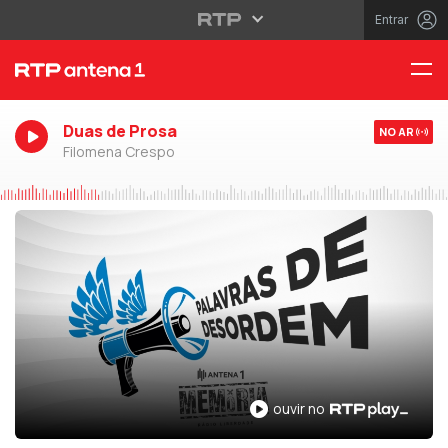
Entrar
Duas de Prosa
NO AR
Filomena Crespo
ouvir no