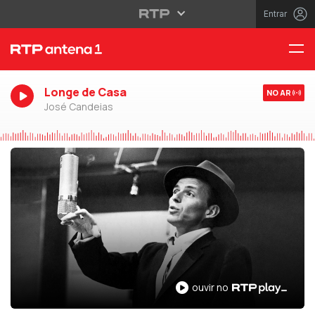
Entrar
Longe de Casa
NO AR
José Candeias
ouvir no