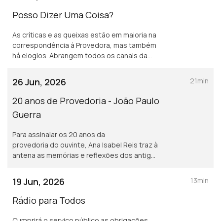
Posso Dizer Uma Coisa?
As críticas e as queixas estão em maioria na
correspondência à Provedora, mas também
há elogios. Abrangem todos os canais da
rádio pública e chegam por diversas vias.
Neste programa damos voz às mensagens
26 Jun, 2026
21min
de satisfação.
20 anos de Provedoria - João Paulo
Guerra
Para assinalar os 20 anos da
provedoria do ouvinte, Ana Isabel Reis traz à
antena as memórias e reflexões dos antigos
provedores. Neste programa recordamos
os mandatos de João Paulo Guerra.
19 Jun, 2026
13min
Rádio para Todos
Cumprirá o serviço público as obrigações