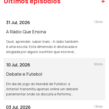
+
Últimos episódios
31 Jul, 2026
13min
A Rádio Que Ensina
Ouvir, aprender, saber mais - A rádio também
é uma escola. Esta dimensão é destacada e
elogiada por alguns ouvintes que escrevem
à Provedora e cujas mensagens escutamos
neste programa.
10 Jul, 2026
16min
Debate e Futebol
Em dia de jogo do Mundial de Futebol, a
Antena1 transmitiu apenas online um debate
parlamentar onde se discutia a Reforma
Laboral. A opção foi criticada por ouvintes
que escreveram à Provedora.
03 Jul, 2026
13min