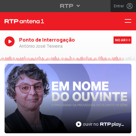
Entrar
Ponto de Interrogação
NO AR
António José Teixeira
ouvir no