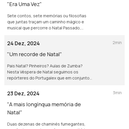
"Era Uma Vez"
Sete contos, sete memórias ou filosofias
que juntas traçam um caminho mágico e
musical que percorre o Natal Passado,
Presente e Futuro na voz de todos os
nossos autores.
24 Dez, 2024
2min
"Um recorde de Natal"
Pais Natal? Pinheiros? Aulas de Zumba?
Nesta Véspera de Natal seguimos os
repórteres do Portugalex que em conjunto
com a Patrícia Castanheira procuram os
maiores recordes de Natal, e os mais
23 Dez, 2024
3min
pequenos também.
"A mais longínqua memória de
Natal"
Duas dezenas de chaminés fumegantes,