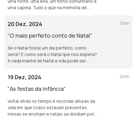
uma fonte, uma eira, um forno comunitário e
uma capela. Tudo o que na memória de
Fernando Alves remete para uma aldeia no
Natal onde o musgo, enche presépios.
20 Dez, 2024
3min
"O mais perfeito conto de Natal"
Se o Natal fosse um dia perfeito, como
seria? E como será o Natal que nos espera?
A cada manhã de Natal a vida pode ser
diferente e o importante é tentar que ele
seja o melhor possível.
19 Dez, 2024
2min
"As festas da Infância"
Voltar atrás no tempo é recordar alturas da
vida em que todos estavam presentes,
mesas se enchiam e natais se dividiam por
entre familiares.