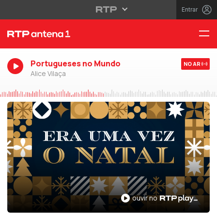
Entrar
Portugueses no Mundo
NO AR
Alice Vilaça
ouvir no