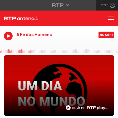
Entrar
A Fé dos Homens
NO AR
ouvir no