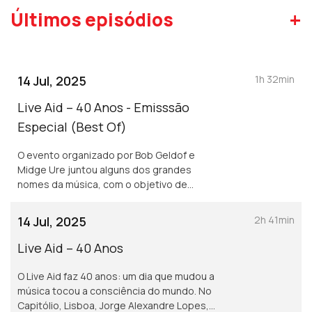
+
Últimos episódios
14 Jul, 2025
1h 32min
Live Aid – 40 Anos - Emisssão
Especial (Best Of)
O evento organizado por Bob Geldof e
Midge Ure juntou alguns dos grandes
nomes da música, com o objetivo de
combater a fome na Etiópia. Passados 40
anos lembrámos o momento numa emissão
14 Jul, 2025
2h 41min
especial em direto do Capitólio.<br />
Live Aid – 40 Anos
O Live Aid faz 40 anos: um dia que mudou a
música tocou a consciência do mundo. No
Capitólio, Lisboa, Jorge Alexandre Lopes,