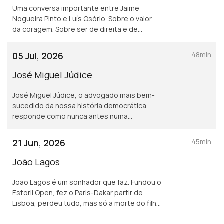
Uma conversa importante entre Jaime
Nogueira Pinto e Luís Osório. Sobre o valor
da coragem. Sobre ser de direita e de
esquerda. Sobre o amor e a Pátria. Sobre
Maria José Nogueira Pinto e a proximidade
05 Jul, 2026
48min
da morte.
José Miguel Júdice
José Miguel Júdice, o advogado mais bem-
sucedido da nossa história democrática,
responde como nunca antes numa
entrevista com Luís Osório. Fala do pai
comunista, do radicalismo de juventude e
21 Jun, 2026
45min
do peso do destino.
João Lagos
João Lagos é um sonhador que faz. Fundou o
Estoril Open, fez o Paris-Dakar partir de
Lisboa, perdeu tudo, mas só a morte do filho
é irrecuperável. Não perca a conversa com