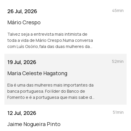
26 Jul, 2026
45min
Mário Crespo
Talvez seja a entrevista mais intimista de
toda a vida de Mário Crespo.Numa conversa
com Luís Osório,fala das duas mulheres da
sua vida,pede desculpa pelos seus erros e
declara o seu amor pela vida e o seu
19 Jul, 2026
52min
combate ao mal
Maria Celeste Hagatong
Ela é uma das mulheres mais importantes da
banca portuguesa. Foi líder do Banco de
Fomento e é a portuguesa que mais sabe da
China. Uma conversa imperdível de Maria
Celeste Hagatong com Luís Osório.
12 Jul, 2026
51min
Jaime Nogueira Pinto