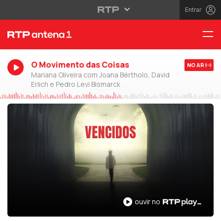
Entrar
O Movimento das Coisas
NO AR
Mariana Oliveira com Joana Bértholo, David
Erlich e Pedro Levi Bismarck
ouvir no