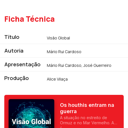
Ficha Técnica
Título
Visão Global
Autoria
Mário Rui Cardoso
Apresentação
Mário Rui Cardoso, José Guerreiro
Produção
Alice Vilaça
Os houthis entram na
guerra
A situação no estreito de
Ormuz e no Mar Vermelho. A
crise política na Ucrânia. O
/