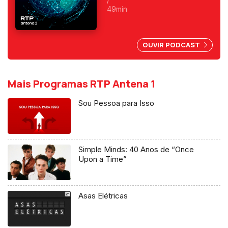
novo governo britânico. O
49min
protesto das "baratas". Edição
de Mário Rui Cardoso.
OUVIR PODCAST
Mais Programas RTP Antena 1
Sou Pessoa para Isso
Simple Minds: 40 Anos de “Once
Upon a Time”
Asas Elétricas