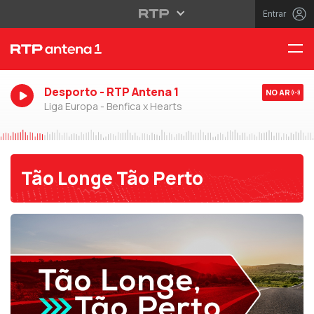
Entrar
Desporto - RTP Antena 1
NO AR
Liga Europa - Benfica x Hearts
Tão Longe Tão Perto