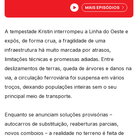
Oeste e com ela, o dia-a-dia de milhares
MAIS EPISÓDIOS
de pessoas.
O repórter Gonçalo Costa Martins foi
perceber o impacto do silêncio dos
carris na vida de quem lá vive.
A tempestade Kristin interrompeu a Linha do Oeste e
expôs, de forma crua, a fragilidade de uma
infraestrutura há muito marcada por atrasos,
limitações técnicas e promessas adiadas. Entre
deslizamentos de terras, queda de árvores e danos na
via, a circulação ferroviária foi suspensa em vários
troços, deixando populações inteiras sem o seu
principal meio de transporte.
Enquanto se anunciam soluções provisórias –
autocarros de substituição, reaberturas parciais,
novos comboios – a realidade no terreno é feita de