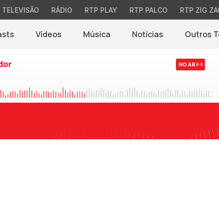
TELEVISÃO
RÁDIO
RTP PLAY
RTP PALCO
RTP ZIG ZA
asts
Vídeos
Música
Notícias
Outros 
(abre em nova jane
dor
NO AR