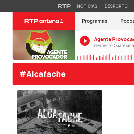
NOTÍCIAS
DESPORTO
Programas
Podc
Agente Provoca
Herberto Quaresma
#Alcafache