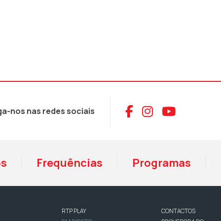
Aceder ao Face
Aceder ao I
Aceder 
ga-nos nas redes sociais
os
Frequências
Programas
RTP PLAY
CONTACTOS