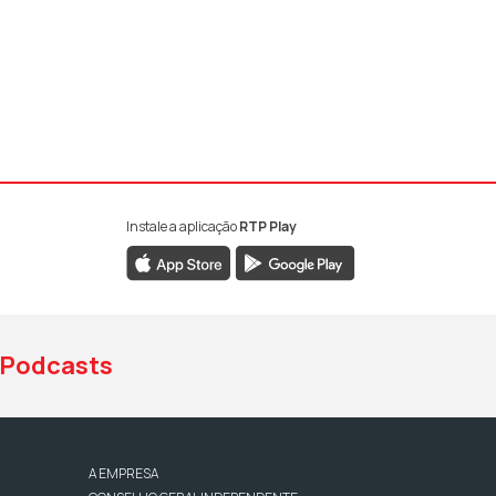
Instale a aplicação
RTP Play
book da RTP Antena 1
nstagram da RTP Antena 1
ao YouTube da RTP Antena 1
Podcasts
A EMPRESA