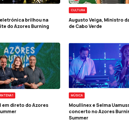
CULTURA
eletrónica brilhou na
Augusto Veiga, Ministro d
ite do Azores Burning
de Cabo Verde
ANTENA 1
MÚSICA
1 em direto do Azores
Moullinex e Selma Uamus
Summer
concerto no Azores Burni
Summer