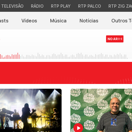
TELEVISÃO
RÁDIO
RTP PLAY
RTP PALCO
RTP ZIG ZA
asts
Vídeos
Música
Notícias
Outros 
(abre em nova jane
s
NO AR