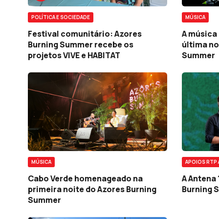
POLÍTICA E SOCIEDADE
MÚSICA
Festival comunitário: Azores
A música 
Burning Summer recebe os
última no
projetos VIVE e HABITAT
Summer
MÚSICA
APOIOS RTP 
Cabo Verde homenageado na
A Antena 
primeira noite do Azores Burning
Burning 
Summer