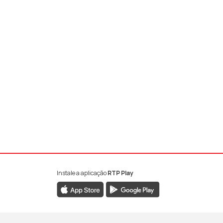
Instale a aplicação
RTP Play
book da RTP Antena 1
nstagram da RTP Antena 1
ao YouTube da RTP Antena 1