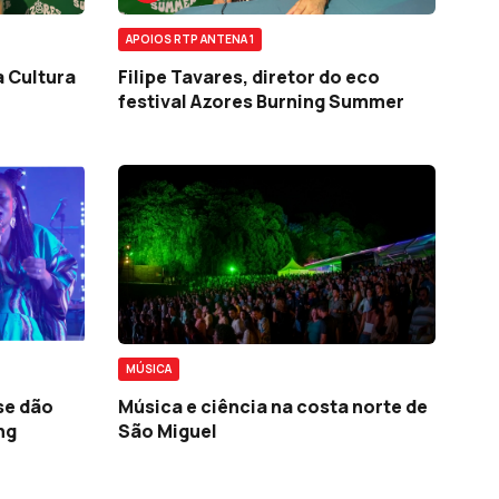
APOIOS RTP ANTENA 1
a Cultura
Filipe Tavares, diretor do eco
festival Azores Burning Summer
MÚSICA
se dão
Música e ciência na costa norte de
ng
São Miguel