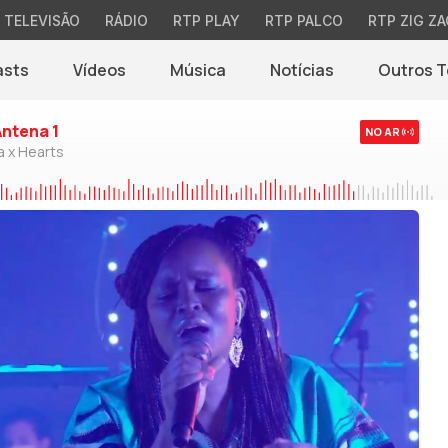
TELEVISÃO
RÁDIO
RTP PLAY
RTP PALCO
RTP ZIG ZA
asts
Vídeos
Música
Notícias
Outros 
(abre em nova jane
Antena 1
NO AR
a x Hearts