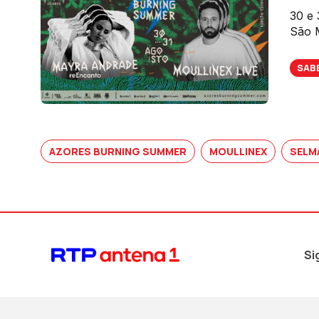
30 e 
São 
SAB
AZORES BURNING SUMMER
MOULLINEX
SELM
Si