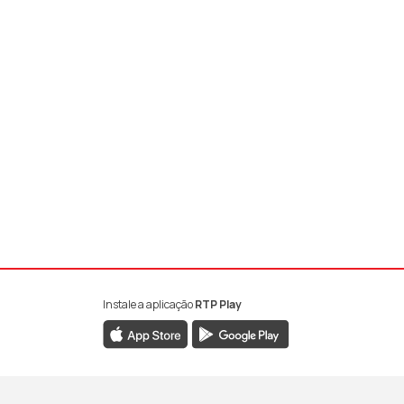
Instale a aplicação
RTP Play
book da RTP Antena 1
nstagram da RTP Antena 1
ao YouTube da RTP Antena 1