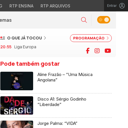
G
RTP ENSINA
RTP ARQUIVOS
Entrar
Alternar tema
Temas
la)
Pesquisar
O QUE JÁ TOCOU
PROGRAMAÇÃO
20:55
Liga Europa
Facebook
Instagram
YouTu
Pode também gostar
Aline Frazão – “Uma Música
Angolana”
Disco A1: Sérgio Godinho
“Liberdade”
Jorge Palma: “VIDA”