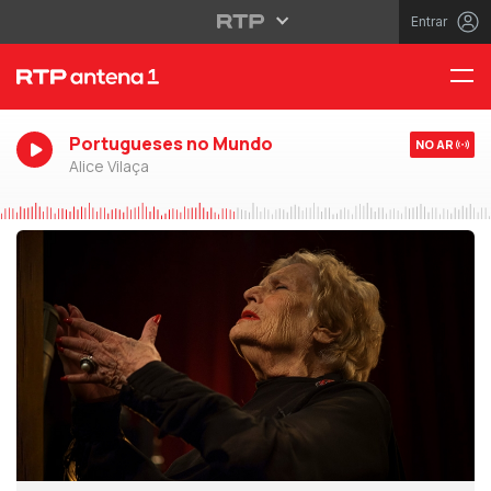
Entrar
Portugueses no Mundo
NO AR
Alice Vilaça