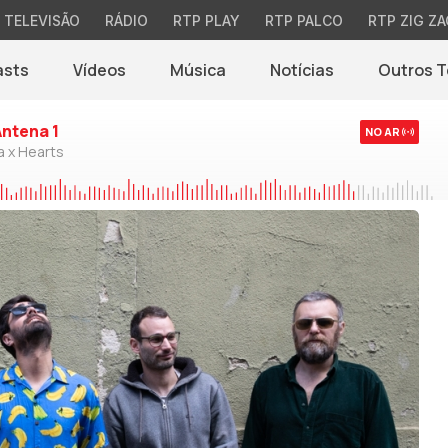
TELEVISÃO
RÁDIO
RTP PLAY
RTP PALCO
RTP ZIG ZA
asts
Vídeos
Música
Notícias
Outros 
(abre em nova jane
Antena 1
NO AR
a x Hearts