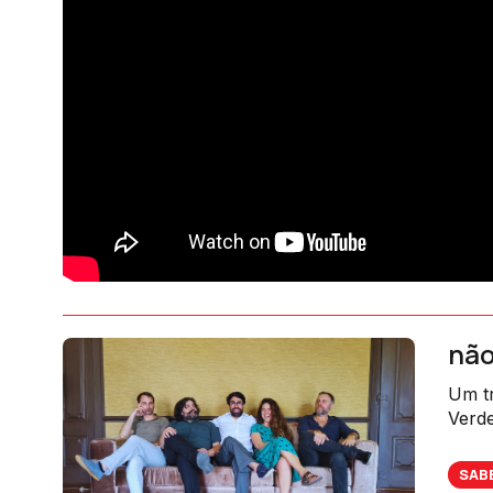
não
Um tr
Verde
SAB