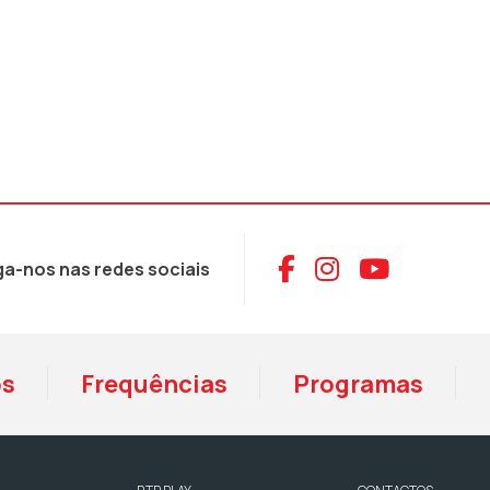
Aceder ao Face
Aceder ao I
Aceder 
ga-nos nas redes sociais
os
Frequências
Programas