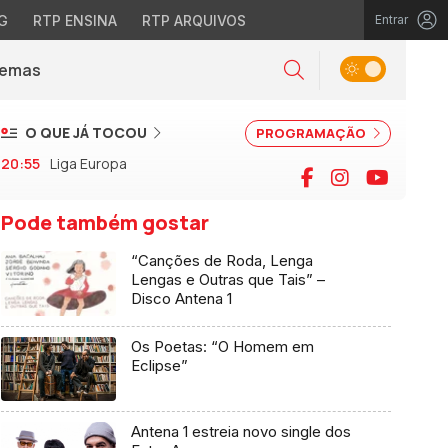
G
RTP ENSINA
RTP ARQUIVOS
Entrar
Alternar tema
Temas
la)
Pesquisar
O QUE JÁ TOCOU
PROGRAMAÇÃO
20:55
Liga Europa
Facebook
Instagram
YouTu
Pode também gostar
“Canções de Roda, Lenga
Lengas e Outras que Tais” –
Disco Antena 1
Os Poetas: “O Homem em
Eclipse”
Antena 1 estreia novo single dos