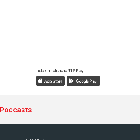
Instale a aplicação
RTP Play
book da RTP Antena 1
nstagram da RTP Antena 1
ao YouTube da RTP Antena 1
Podcasts