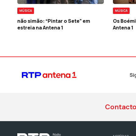
MÚSICA
MÚSICA
não simão: “Pintar o Sete” em
Os Boémi
estreia na Antena 1
Antena 1
Si
Contact