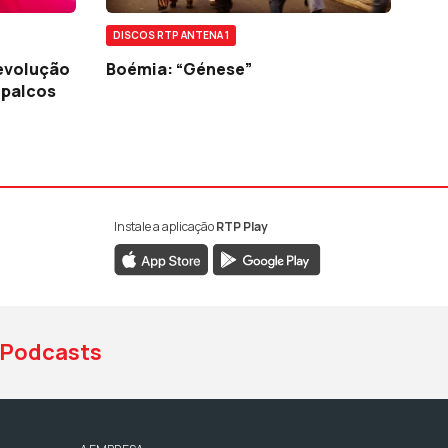
DISCOS RTP ANTENA 1
revolução
Boémia: “Génese”
 palcos
Instale a aplicação
RTP Play
book da RTP Antena 1
nstagram da RTP Antena 1
ao YouTube da RTP Antena 1
Podcasts