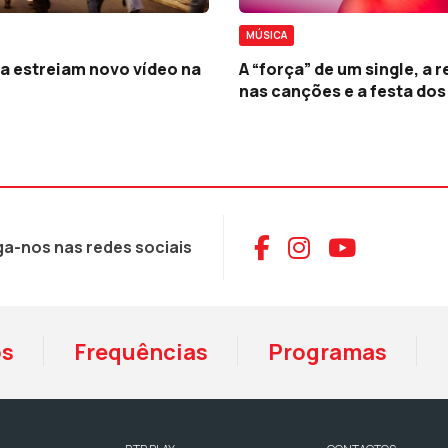
MÚSICA
a estreiam novo vídeo na
A “força” de um single, a 
nas canções e a festa dos
Aceder ao Face
Aceder ao I
Aceder 
ga-nos nas redes sociais
os
Frequências
Programas