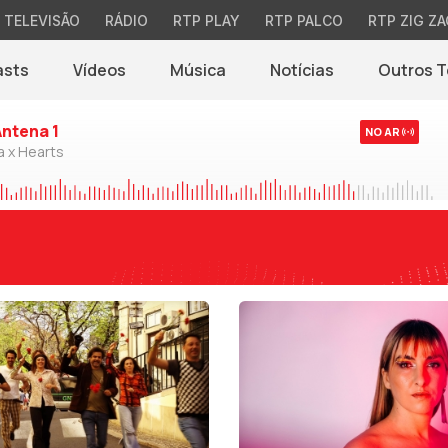
TELEVISÃO
RÁDIO
RTP PLAY
RTP PALCO
RTP ZIG ZA
asts
Vídeos
Música
Notícias
Outros 
(abre em nova jane
Antena 1
NO AR
a x Hearts