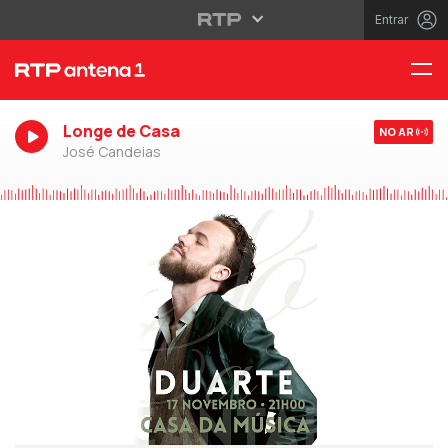
Entrar
Longe de Casa
NO AR
José Candeias