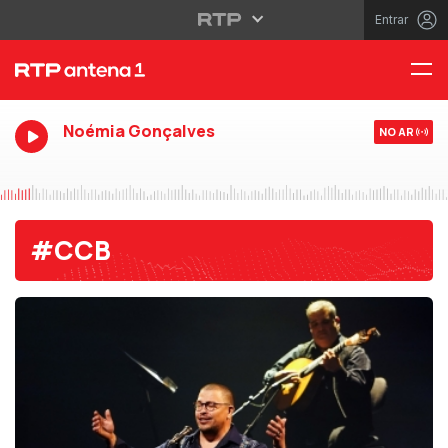
Entrar
Noémia Gonçalves
NO AR
#CCB