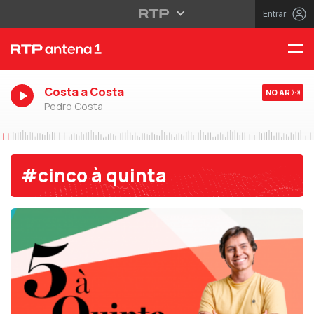
Entrar
Costa a Costa
NO AR
Pedro Costa
#cinco à quinta