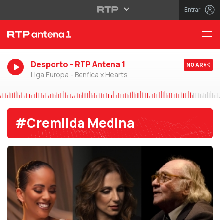
Entrar
Desporto - RTP Antena 1
NO AR
Liga Europa - Benfica x Hearts
#Cremilda Medina