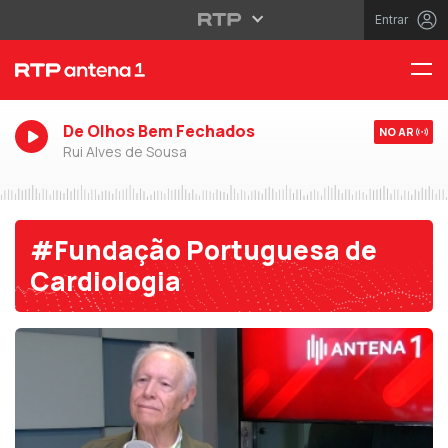
Entrar
De Olhos Bem Fechados
NO AR
Rui Alves de Sousa
#Fundação Portuguesa de
Cardiologia