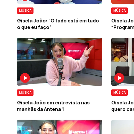
MÚSICA
MÚSICA
Gisela João: “O fado está em tudo
Gisela Jo
o que eu faço”
“Program
MÚSICA
MÚSICA
Gisela João em entrevista nas
Gisela J
manhãs da Antena 1
quero can