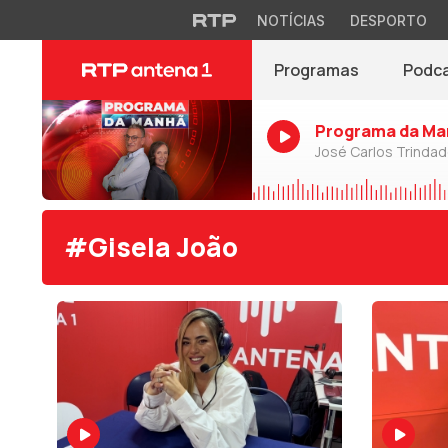
NOTÍCIAS
DESPORTO
Programas
Podc
Programa da Ma
José Carlos Trinda
#Gisela João