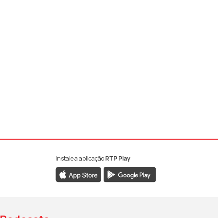
Instale a aplicação
RTP Play
book da RTP Antena 1
nstagram da RTP Antena 1
ao YouTube da RTP Antena 1