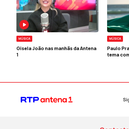
MÚSICA
MÚSICA
Gisela João nas manhãs da Antena
Paulo Pra
1
tema com
Si