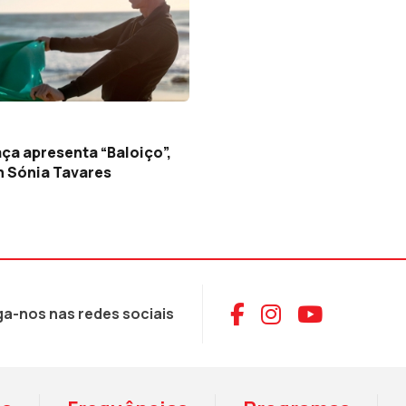
ça apresenta “Baloiço”,
 Sónia Tavares
Aceder ao Face
Aceder ao I
Aceder 
ga-nos nas redes sociais