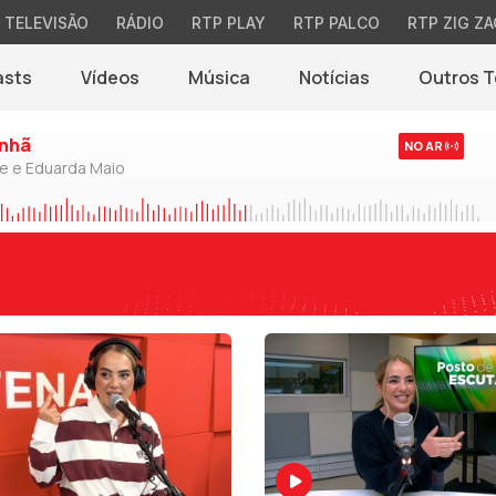
TELEVISÃO
RÁDIO
RTP PLAY
RTP PALCO
RTP ZIG ZA
asts
Vídeos
Música
Notícias
Outros 
(abre em nova jane
nhã
NO AR
de e Eduarda Maio