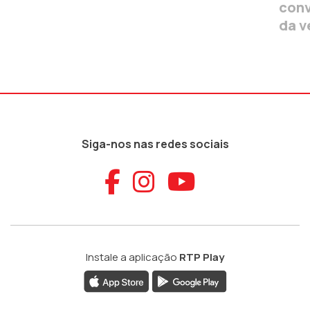
conv
da v
Siga-nos nas redes sociais
Aceder ao Faceb
Aceder ao Ins
Aceder ao
Instale a aplicação
RTP Play