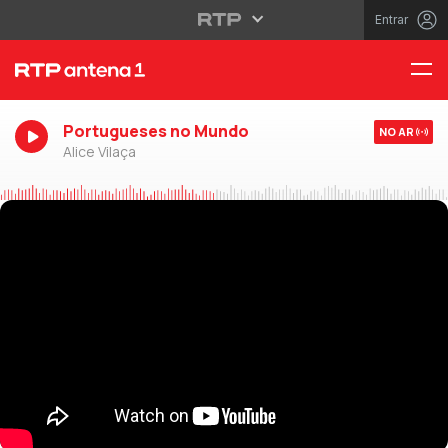
Entrar
Portugueses no Mundo
NO AR
Alice Vilaça