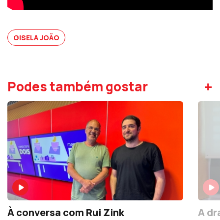
GISELA JOÃO
+
Podes também gostar
À conversa com Rui Zink
A dr