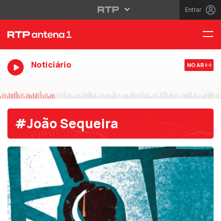
Entrar
Noticiário
NO AR
#João Sequeira