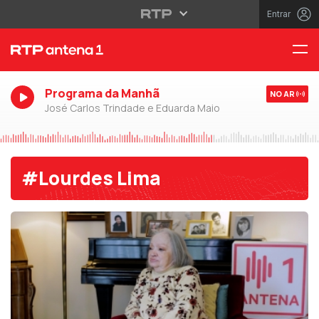
Entrar
Programa da Manhã
NO AR
José Carlos Trindade e Eduarda Maio
#Lourdes Lima