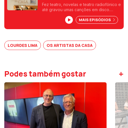
Fez teatro, novelas e teatro radiofónico e
até gravou umas canções em disco.
Lourdes Lima estreou-se no teatro, em
MAIS EPISÓDIOS
1960 e foi também no teatro que se
apaixonou por Francisco Ribeiro.
LOURDES LIMA
OS ARTISTAS DA CASA
+
Podes também gostar