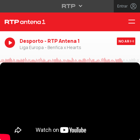
Entrar
Desporto - RTP Antena 1
NO AR
Liga Europa - Benfica x Hearts