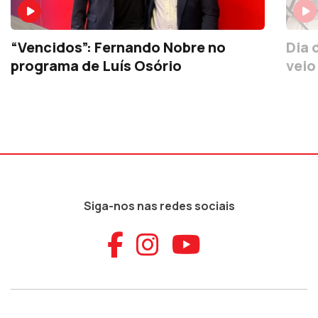
“Vencidos”: Fernando Nobre no
Dia 
programa de Luís Osório
veio
Siga-nos nas redes sociais
Aceder ao Faceb
Aceder ao Ins
Aceder ao