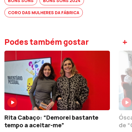
BONS SONS
BONS SONS 2024
CORO DAS MULHERES DA FÁBRICA
+
Podes também gostar
Rita Cabaço: “Demorei bastante
Ósca
tempo a aceitar-me”
de “