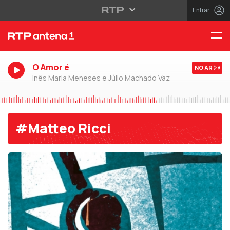
Entrar
O Amor é
NO AR
Inês Maria Meneses e Júlio Machado Vaz
#Matteo Ricci