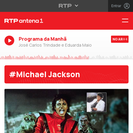
Entrar
Programa da Manhã
NO AR
José Carlos Trindade e Eduarda Maio
#Michael Jackson