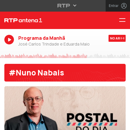
Entrar
Programa da Manhã
NO AR
José Carlos Trindade e Eduarda Maio
#Nuno Nabais