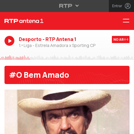
Entrar
Desporto - RTP Antena 1
NO AR
1.ª Liga - Estrela Amadora x Sporting CP
#O Bem Amado