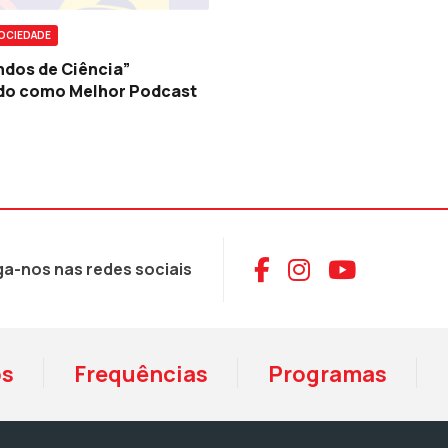
SOCIEDADE
ndos de Ciência”
ido como Melhor Podcast
Aceder ao Face
Aceder ao I
Aceder 
ga-nos nas redes sociais
os
Frequências
Programas