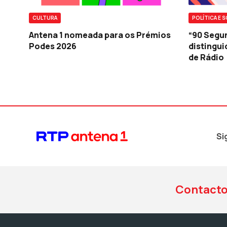
CULTURA
POLÍTICA E 
Antena 1 nomeada para os Prémios
“90 Segu
Podes 2026
distingu
de Rádio
Si
Contact