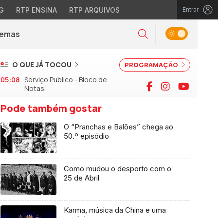
G
RTP ENSINA
RTP ARQUIVOS
Entrar
Alternar tema
Temas
la)
Pesquisar
O QUE JÁ TOCOU
PROGRAMAÇÃO
05:08
Serviço Publico - Bloco de
Facebook
Instagram
YouTu
Notas
Pode também gostar
O “Pranchas e Balões” chega ao
50.º episódio
Como mudou o desporto com o
25 de Abril
Karma, música da China e uma