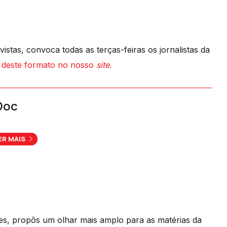
stas, convoca todas as terças-feiras os jornalistas da
s deste formato no nosso
site
.
Doc
ER MAIS
ues, propôs um olhar mais amplo para as matérias da