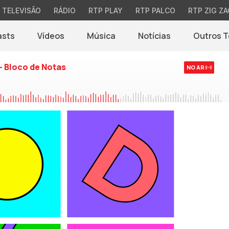
TELEVISÃO
RÁDIO
RTP PLAY
RTP PALCO
RTP ZIG ZA
asts
Vídeos
Música
Notícias
Outros 
(abre em nova jane
- Bloco de Notas
NO AR