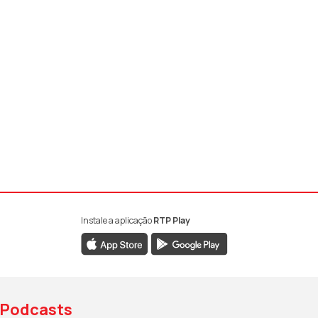
Instale a aplicação
RTP Play
book da RTP Antena 1
nstagram da RTP Antena 1
ao YouTube da RTP Antena 1
Podcasts