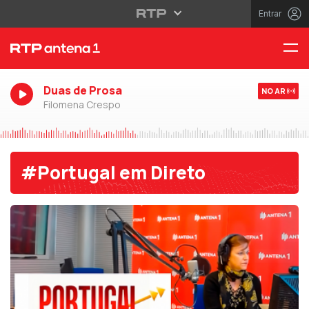
Entrar
Duas de Prosa
NO AR
Filomena Crespo
#Portugal em Direto