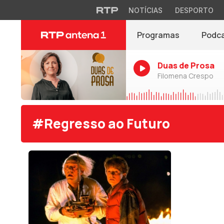
NOTÍCIAS
DESPORTO
Programas
Podc
Duas de Prosa
Filomena Crespo
#Regresso ao Futuro