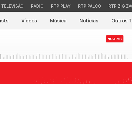
TELEVISÃO
RÁDIO
RTP PLAY
RTP PALCO
RTP ZIG ZA
asts
Vídeos
Música
Notícias
Outros 
(abre em nova jane
NO AR