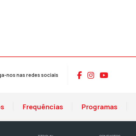
Aceder ao Face
Aceder ao I
Aceder 
ga-nos nas redes sociais
os
Frequências
Programas