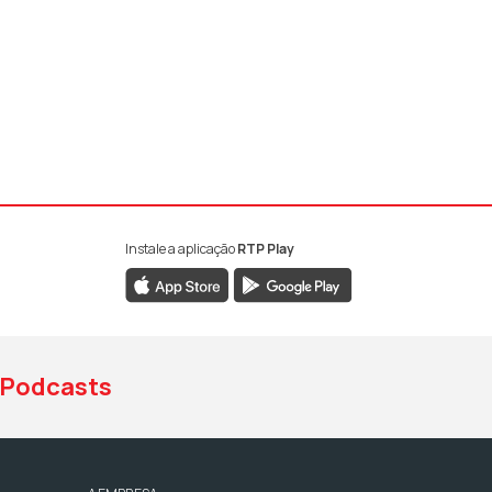
Instale a aplicação
RTP Play
book da RTP Antena 1
nstagram da RTP Antena 1
ao YouTube da RTP Antena 1
Podcasts