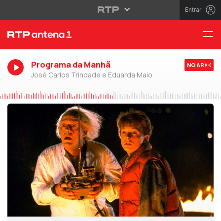
Entrar
Programa da Manhã
NO AR
José Carlos Trindade e Eduarda Maio