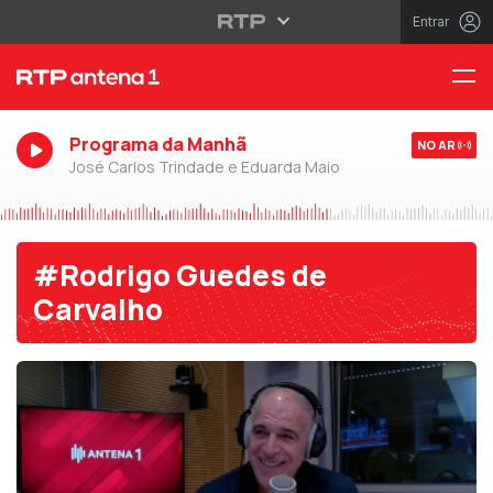
Entrar
Programa da Manhã
NO AR
José Carlos Trindade e Eduarda Maio
#Rodrigo Guedes de
Carvalho