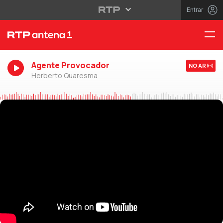
Entrar
Agente Provocador
NO AR
Herberto Quaresma