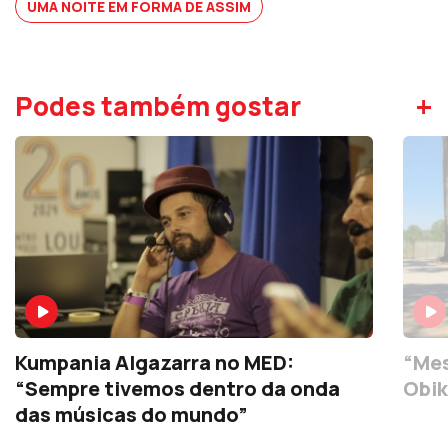
UMA NOITE EM FORMA DE ASSIM
+
Podes também gostar
Kumpania Algazarra no MED:
“Mes
“Sempre tivemos dentro da onda
Obi
das músicas do mundo”