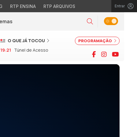
G
RTP ENSINA
RTP ARQUIVOS
Entrar
Alternar tema
Temas
la)
Pesquisar
O QUE JÁ TOCOU
PROGRAMAÇÃO
19:21
Túnel de Acesso
Facebook
Instagram
YouTu