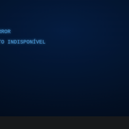
RROR
TO INDISPONÍVEL