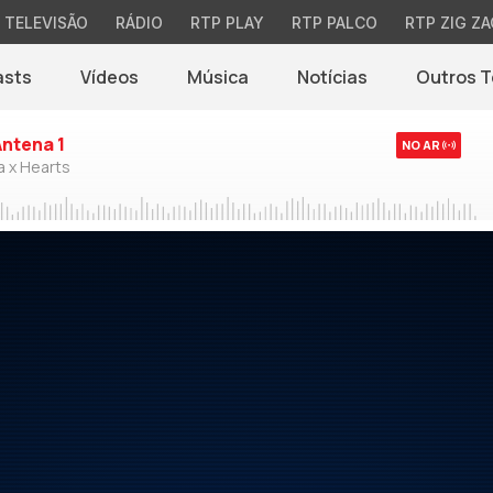
TELEVISÃO
RÁDIO
RTP PLAY
RTP PALCO
RTP ZIG ZA
asts
Vídeos
Música
Notícias
Outros 
(abre em nova jane
Antena 1
NO AR
a x Hearts