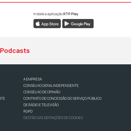
Instale a aplicação
RTP Play
book da RTP Antena 1
nstagram da RTP Antena 1
ao YouTube da RTP Antena 1
Podcasts
A EMPRESA
CONSELHO GERAL INDEPENDENTE
CONSELHO DE OPINIÃO
NTE
CONTRATO DE CONCESSÃO DO SERVIÇO PÚBLICO
DE RÁDIO E TELEVISÃO
RGPD
GESTÃO DAS DEFINIÇÕES DE COOKIES