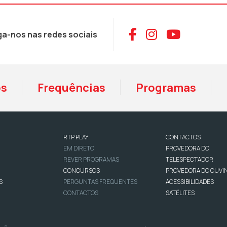
Aceder ao Face
Aceder ao I
Aceder 
ga-nos nas redes sociais
os
Frequências
Programas
RTP PLAY
CONTACTOS
EM DIRETO
PROVEDORA DO
REVER PROGRAMAS
TELESPECTADOR
CONCURSOS
PROVEDORA DO OUVI
S
PERGUNTAS FREQUENTES
ACESSIBILIDADES
CONTACTOS
SATÉLITES