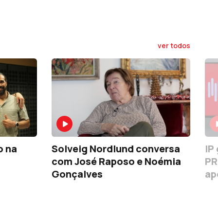
ver todos
o na
Solveig Nordlund conversa
IP
com José Raposo e Noémia
PR
Gonçalves
ap