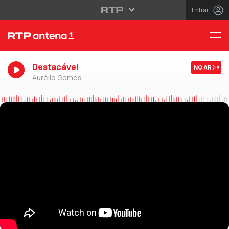
Entrar
Destacável
NO AR
Aurélio Gomes