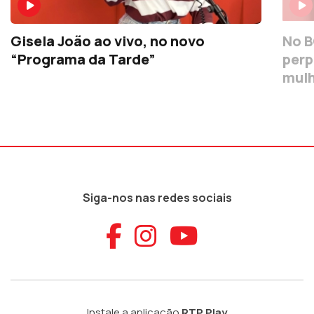
Gisela João ao vivo, no novo
No B
“Programa da Tarde”
perp
mul
Siga-nos nas redes sociais
Aceder ao Faceb
Aceder ao Ins
Aceder ao
Instale a aplicação
RTP Play