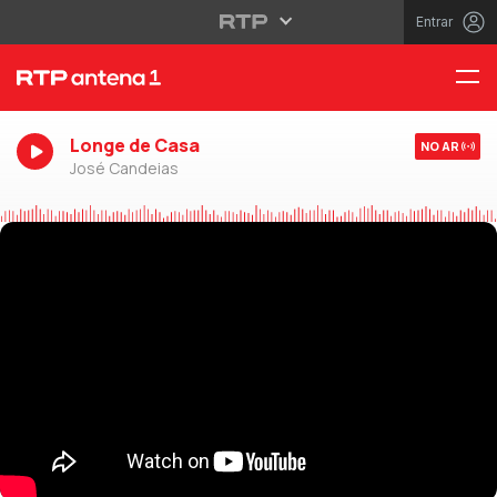
Entrar
Longe de Casa
NO AR
José Candeias