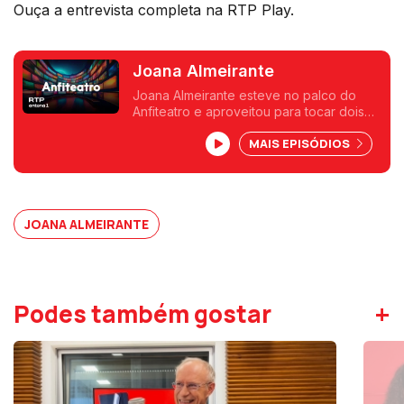
Ouça a entrevista completa na RTP Play.
Joana Almeirante
Joana Almeirante esteve no palco do
Anfiteatro e aproveitou para tocar dois
temas, ao vivo. E ainda desvendou um
MAIS EPISÓDIOS
pouco do que podemos esperar do seu
novo álbum de originais, com lançamento
previsto para outubro.
JOANA ALMEIRANTE
+
Podes também gostar