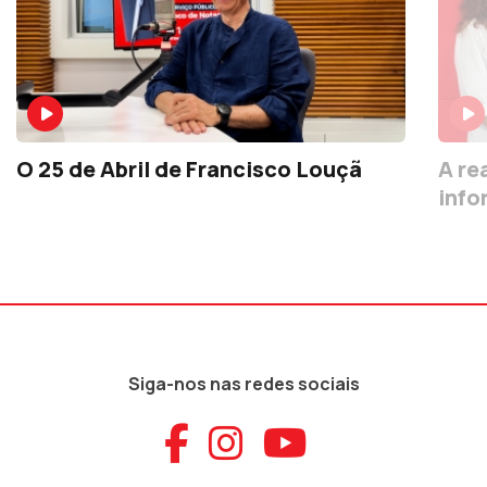
O 25 de Abril de Francisco Louçã
A re
info
Siga-nos nas redes sociais
Aceder ao Faceb
Aceder ao Ins
Aceder ao