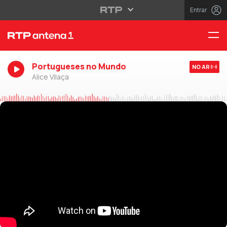
Entrar
Portugueses no Mundo
NO AR
Alice Vilaça