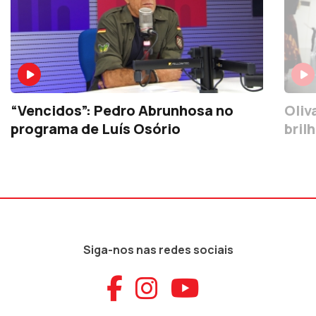
“Vencidos”: Pedro Abrunhosa no
Olivais: a marcha o
programa de Luís Osório
bril
Siga-nos nas redes sociais
Aceder ao Faceb
Aceder ao Ins
Aceder ao