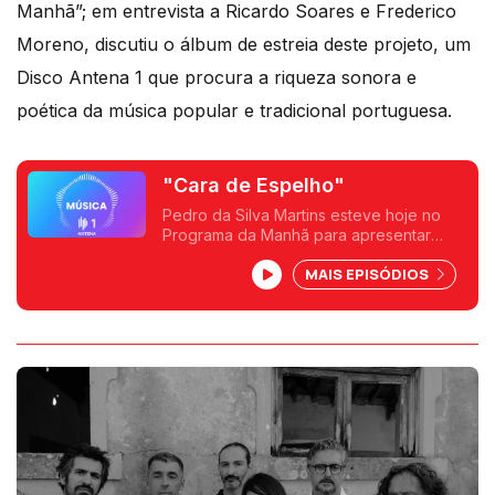
Manhã”; em entrevista a Ricardo Soares e Frederico
Moreno, discutiu o álbum de estreia deste projeto, um
Disco Antena 1 que procura a riqueza sonora e
poética da música popular e tradicional portuguesa.
"Cara de Espelho"
Pedro da Silva Martins esteve hoje no
Programa da Manhã para apresentar
"Cara de Espelho" - um projeto de
MAIS EPISÓDIOS
música popular portuguesa representado
por vários artistas. É um disco Antena 1.