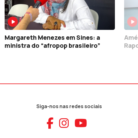
Margareth Menezes em Sines: a
Amér
ministra do “afropop brasileiro”
Rapo
Siga-nos nas redes sociais
Aceder ao Faceb
Aceder ao Ins
Aceder ao