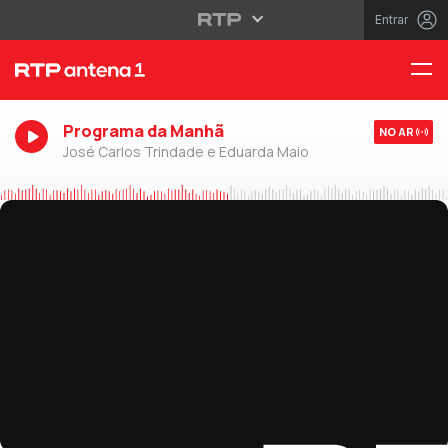
Entrar
Programa da Manhã
NO AR
José Carlos Trindade e Eduarda Maio