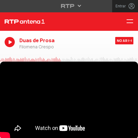
Entrar
Duas de Prosa
NO AR
Filomena Crespo