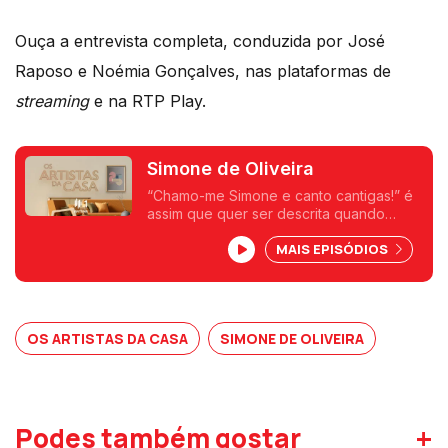
Ouça a entrevista completa, conduzida por José
Raposo e Noémia Gonçalves, nas plataformas de
streaming
e na RTP Play.
Simone de Oliveira
“Chamo-me Simone e canto cantigas!” é
assim que quer ser descrita quando
morrer!
MAIS EPISÓDIOS
Dona de uma voz e vida intensas, desde
sempre uma mulher livre, lutadora e
disruptiva.
OS ARTISTAS DA CASA
SIMONE DE OLIVEIRA
+
Podes também gostar