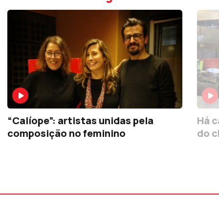
“Calíope”: artistas unidas pela
Há c
composição no feminino
do c