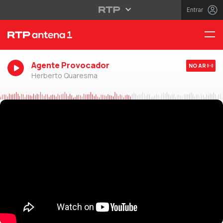
Entrar
Agente Provocador
NO AR
Herberto Quaresma