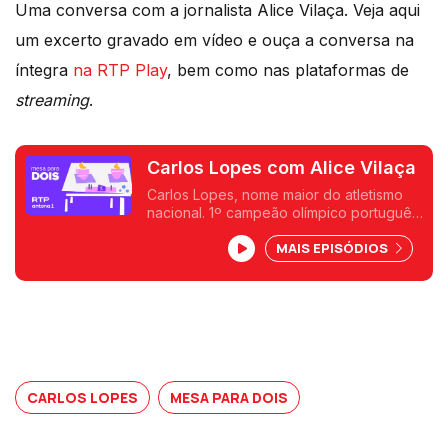
Uma conversa com a jornalista Alice Vilaça. Veja aqui
um excerto gravado em vídeo e ouça a conversa na
íntegra
na RTP Play
, bem como nas plataformas de
streaming
.
Carlos Lopes com Alice Vilaça
Carlos Lopes, nome maior do atletismo
nacional. 1º campeão olímpico português,
há 40 anos escrevia a ouro o nome de
MAIS EPISÓDIOS
Portugal nos Jogos Olímpicos de Los
Angeles nos EUA e na história do
atletismo mundial.
CARLOS LOPES
MESA PARA DOIS