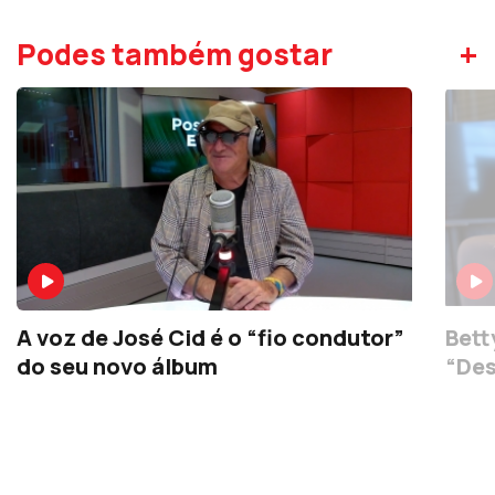
+
Podes também gostar
A voz de José Cid é o “fio condutor”
Bett
do seu novo álbum
“Des