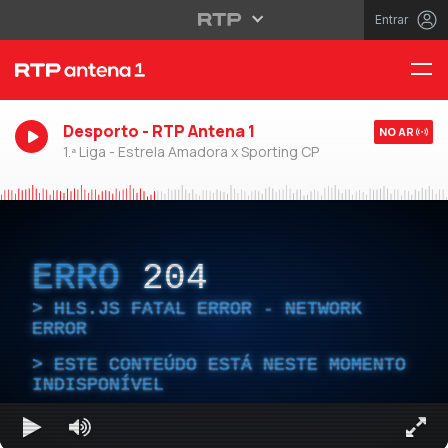
Entrar
Desporto - RTP Antena 1
NO AR
1.ª Liga - Estrela Amadora x Sporting CP
ERRO
204
HLS.JS FATAL ERROR - NETWORK
ERROR
ESTE CONTEÚDO ESTÁ NESTE MOMENTO
INDISPONÍVEL