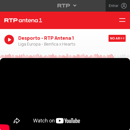
Entrar
Desporto - RTP Antena 1
NO AR
Liga Europa - Benfica x Hearts