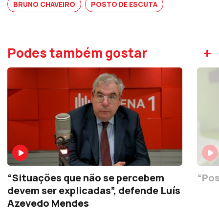
BRUNO CHAVEIRO
POSTO DE ESCUTA
+
Podes também gostar
“Situações que não se percebem
“Pos
devem ser explicadas”, defende Luís
Azevedo Mendes