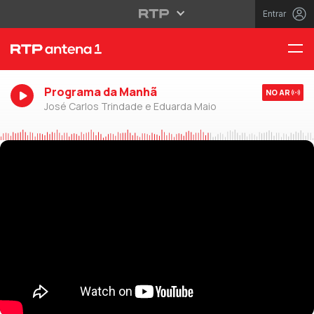
Entrar
Programa da Manhã
NO AR
José Carlos Trindade e Eduarda Maio