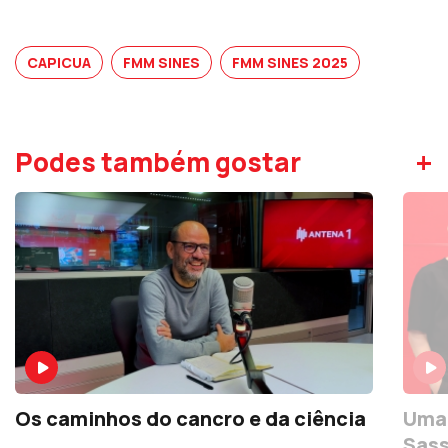
CAPICUA
FMM SINES
FMM SINES 2025
+
Podes também gostar
Os caminhos do cancro e da ciência
Uma
Sass